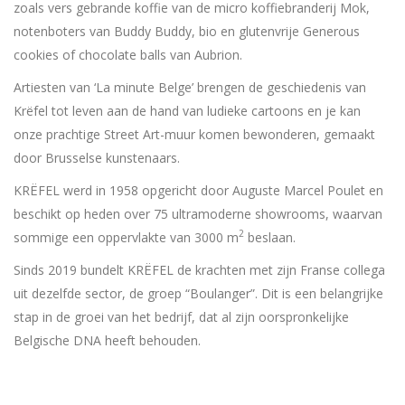
zoals vers gebrande koffie van de micro koffiebranderij Mok,
notenboters van Buddy Buddy, bio en glutenvrije Generous
cookies of chocolate balls van Aubrion.
Artiesten van ‘La minute Belge’ brengen de geschiedenis van
Krëfel tot leven aan de hand van ludieke cartoons en je kan
onze prachtige Street Art-muur komen bewonderen, gemaakt
door Brusselse kunstenaars.
KRËFEL werd in 1958 opgericht door Auguste Marcel Poulet en
beschikt op heden over 75 ultramoderne showrooms, waarvan
2
sommige een oppervlakte van 3000 m
beslaan.
Sinds 2019 bundelt KRËFEL de krachten met zijn Franse collega
uit dezelfde sector, de groep “Boulanger”. Dit is een belangrijke
stap in de groei van het bedrijf, dat al zijn oorspronkelijke
Belgische DNA heeft behouden.