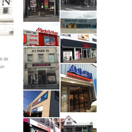
nt de
 un