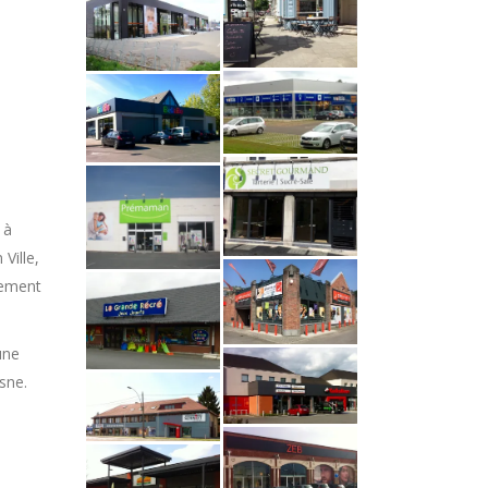
 à
Ville,
llement
une
asne.