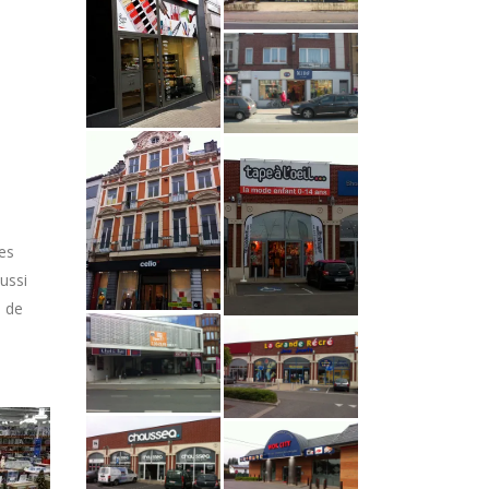
es
ussi
s de