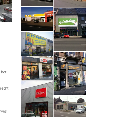
 het
recht
Yves