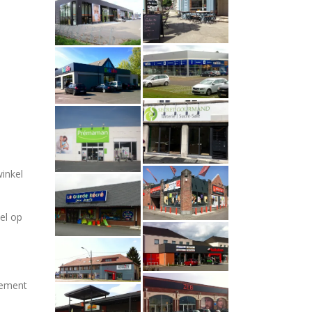
inkel
el op
ssement