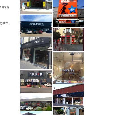
asin à
gistré