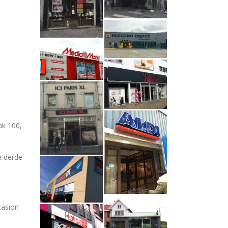
ak 100,
e derde
casion