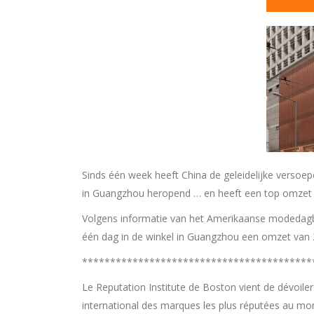
Sinds één week heeft China de geleidelijke verso
in Guangzhou heropend … en heeft een top omzet 
Volgens informatie van het Amerikaanse modedag
één dag in de winkel in Guangzhou een omzet van 2,
*****************************************
Le Reputation Institute de Boston vient de dévoile
international des marques les plus réputées au mo