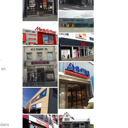
.
 en
 dans